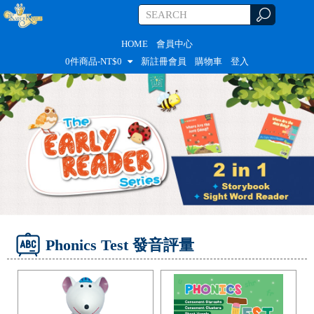
HOME
會員中心
0
件商品-NT$
0
新註冊會員
購物車
登入
Phonics Test 發音評量