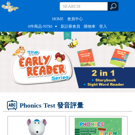
HOME
會員中心
0
件商品-NT$
0
新註冊會員
購物車
登入
Phonics Test 發音評量