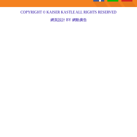
COPYRIGHT © KAISER KASTLE ALL RIGHTS RESERVED
網頁設計 BY 網動廣告