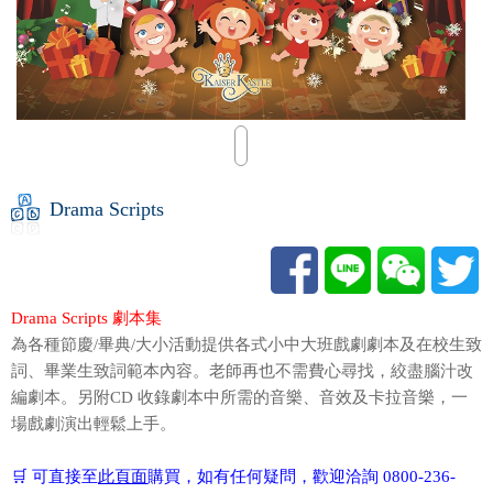
Drama Scripts
Drama Scripts 劇本集
為各種節慶/畢典/大小活動提供各式小中大班戲劇劇本及在校生致
詞、畢業生致詞範本內容。老師再也不需費心尋找，絞盡腦汁改
編劇本。另附CD 收錄劇本中所需的音樂、音效及卡拉音樂，一
場戲劇演出輕鬆上手。
🛒 可直接至
此頁面
購買，如有任何疑問，歡迎洽詢 0800-236-