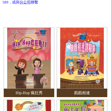
589，或與
分公司
聯繫
Hip-Hop 瘋狂秀
戲戲相連