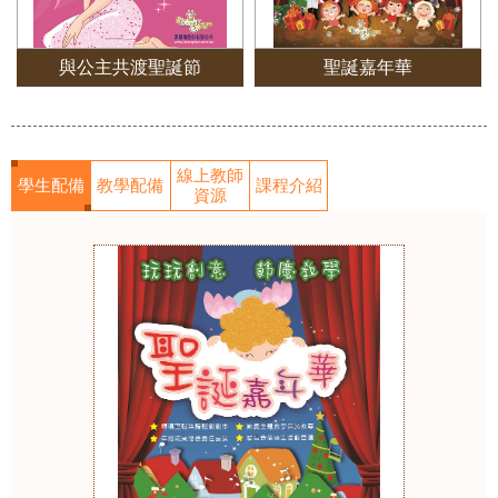
與公主共渡聖誕節
聖誕嘉年華
線上教師
學生配備
教學配備
課程介紹
資源